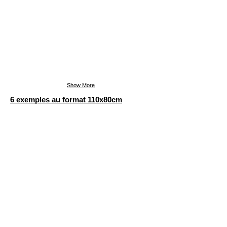
Show More
6 exemples au format 110x80cm
Série 8, 85x110cm
Série 7, 80x110cm