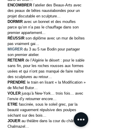
ENCOMBRER
l’atelier des Beaux-Arts avec
des peaux de bêtes nauséabondes pour un
projet discutable en sculpture…
DORMIR
avec un bonnet et des moufles
parce qu’on n’a pas le chauffage dans son
premier appartement...
RÉUSSIR
son diplôme avec un mur de boîtes
pas vraiment gai…
MIGRER
du 3 au 5 rue Bodin pour partager
son premier atelier.
RETENIR
de l’Algérie le désert : pour le sable
sans fin, pour les roches rousses aux formes
usées et qui n’ont pas manqué de faire naître
des sculptures au retour…
PRENDRE
le train en lisant « la Modification »
de Michel Butor…
VOLER
jusqu’à New-York… trois fois… avec
l’envie d’y retourner encore…
ETRE
fascinée, sous le soleil grec, par la
beauté vaguement répulsive des poulpes
séchant sur des bois…
JOUER
au théâtre dans la cour du château de
Chalmazel…