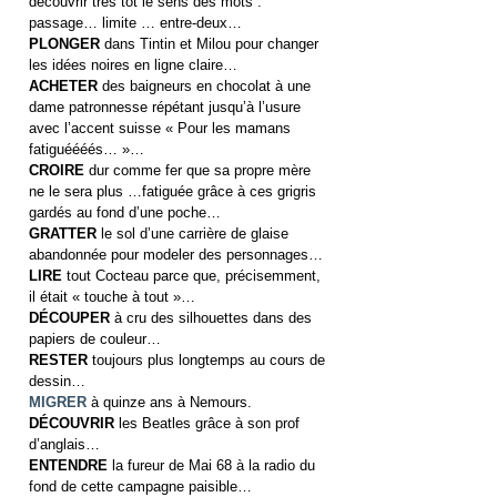
découvrir très tôt le sens des mots :
passage… limite … entre-deux…
PLONGER
dans Tintin et Milou pour changer
les idées noires en ligne claire…
ACHETER
des baigneurs en chocolat à une
dame patronnesse répétant jusqu’à l’usure
avec l’accent suisse « Pour les mamans
fatiguéééés… »…
CROIRE
dur comme fer que sa propre mère
ne le sera plus …fatiguée grâce à ces grigris
gardés au fond d’une poche…
GRATTER
le sol d’une carrière de glaise
abandonnée pour modeler des personnages…
LIRE
tout Cocteau parce que, précisemment,
il était « touche à tout »…
DÉCOUPER
à cru des silhouettes dans des
papiers de couleur…
RESTER
toujours plus longtemps au cours de
dessin…
MIGRER
à quinze ans à Nemours.
DÉCOUVRIR
les Beatles grâce à son prof
d’anglais…
ENTENDRE
la fureur de Mai 68 à la radio du
fond de cette campagne paisible…