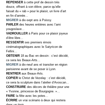
REPENSER
à cette prof de dessin très
douce, offrant à son élève, parce qu’elle
faisait du « rab » pour le plaisir, un livre d’art
en fin d’année…
MIGRER
à dix-sept ans à Poissy.
PARLER
des heures entières avec l’ami
yougoslave…
VADROUILLER
à Paris pour ce plaisir joyeux
d’être libre…
RESSENTIR
ses premiers émois
cinématographiques avec le Satyricon de
Fellini…
OBTENIR
18 au Bac en dessin : c’est décidé,
ce sera les Beaux-Arts…
MIGRER
à dix-neuf ans et transiter en région
parisienne avant de se poser à Lyon.
RENTRER
aux Beaux-Arts.
COPIER
le Christ de Vezelay : c’est décidé,
ce sera la sculpture dans l’atelier d’Avoscan...
CONSTRUIRE
des décors de théâtre pour une
« Yvonne, princesse de Bourgogne. »…
FAIRE
la fête avec les potes…
ÉCRIRE
un vrai scénario à deux qui restera
dans un tiroir…