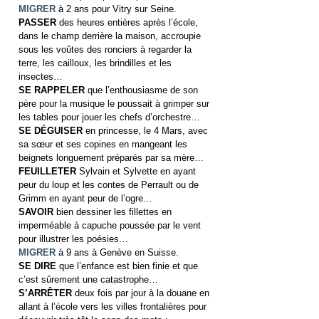
MIGRER
à 2 ans pour Vitry sur Seine.
PASSER
des heures entières après l’école,
dans le champ derrière la maison, accroupie
sous les voûtes des ronciers à regarder la
terre, les cailloux, les brindilles et les
insectes…
SE RAPPELER
que l’enthousiasme de son
père pour la musique le poussait à grimper sur
les tables pour jouer les chefs d’orchestre…
SE DÉGUISER
en princesse, le 4 Mars, avec
sa sœur et ses copines en mangeant les
beignets longuement préparés par sa mère…
FEUILLETER
Sylvain et Sylvette en ayant
peur du loup et les contes de Perrault ou de
Grimm en ayant peur de l’ogre…
SAVOIR
bien dessiner les fillettes en
imperméable à capuche poussée par le vent
pour illustrer les poésies…
MIGRER
à 9 ans à Genève en Suisse.
SE DIRE
que l’enfance est bien finie et que
c’est sûrement une catastrophe…
S’ARRÊTER
deux fois par jour à la douane en
allant à l’école vers les villes frontalières pour