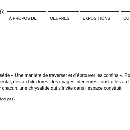
ER
Á PROPOS DE
OEUVRES
EXPOSITIONS
CO
re série « Une manière de traverser et d’éprouver les confins ». P
tal, des architectures, des images intérieures construites au f
chacun, une chrysalide qui s’invite dans l’espace construit.
découpes)