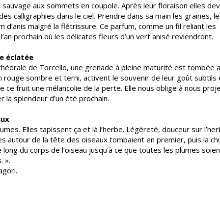
il sauvage aux sommets en coupole. Après leur floraison elles de
des calligraphies dans le ciel. Prendre dans sa main les graines, l
m d’anis malgré la flétrissure. Ce parfum, comme un fil reliant les
l’an prochain où les délicates fleurs d’un vert anisé reviendront.
e éclatée
thédrale de Torcello, une grenade à pleine maturité est tombée a
n rouge sombre et terni, activent le souvenir de leur goût subtils 
e ce fruit une mélancolie de la perte. Elle nous oblige à nous proj
 la splendeur d’un été prochain.
aux
umes. Elles tapissent ça et là l’herbe. Légèreté, douceur sur l’he
umes autour de la tête des oiseaux tombaient en premier, puis la ch
long du corps de l’oiseau jusqu'à ce que toutes les plumes soien
 ».
gori.