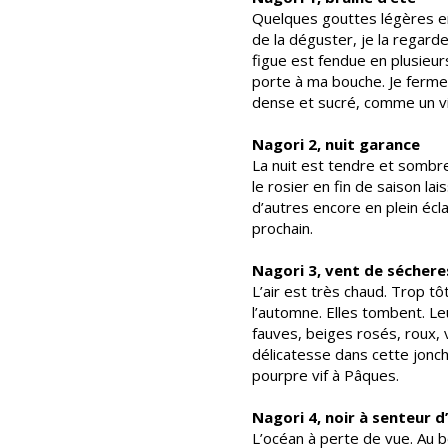
Quelques gouttes légères en 
de la déguster, je la regard
figue est fendue en plusieurs 
porte à ma bouche. Je ferme 
dense et sucré, comme un vin
Nagori 2, nuit garance
La nuit est tendre et sombre
le rosier en fin de saison la
d’autres encore en plein écl
prochain.
Nagori 3, vent de séchere
L’air est très chaud. Trop t
l’automne. Elles tombent. Leu
fauves, beiges rosés, roux, 
délicatesse dans cette jonch
pourpre vif à Pâques.
Nagori 4, noir à senteur d
L’océan à perte de vue. Au b