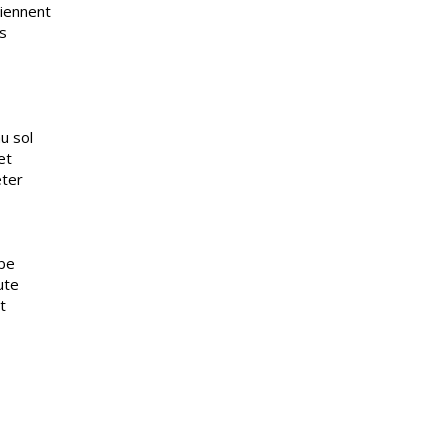
viennent
es
u sol
et
eter
rbe
ute
t