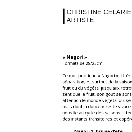
CHRISTINE CELARI
ARTISTE
« Nagori »
Formats de 28/23cm
Ce mot poétique « Nagori », littér
séparation, et surtout de la saison
fruit ou du végétal jusqu'aux retro
sent que le fruit, son goût se son
attention le monde végétal qui se t
mais dont la douceur reste vivace
nous lie au cycle des saisons. Il t
des instants transitoires et espére
Nagori 1, bruine d’été