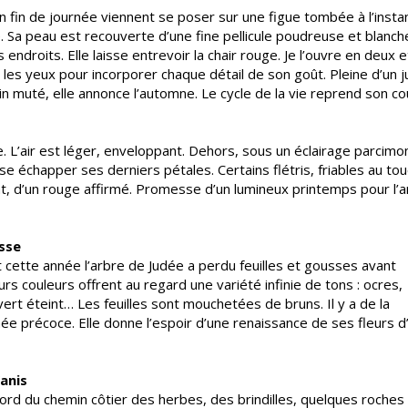
fin de journée viennent se poser sur une figue tombée à l’instan
e. Sa peau est recouverte d’une fine pellicule poudreuse et blanch
endroits. Elle laisse entrevoir la chair rouge. Je l’ouvre en deux e
les yeux pour incorporer chaque détail de son goût. Pleine d’un j
 muté, elle annonce l’automne. Le cycle de la vie reprend son co
. L’air est léger, enveloppant. Dehors, sous un éclairage parcimo
isse échapper ses derniers pétales. Certains flétris, friables au to
at, d’un rouge affirmé. Promesse d’un lumineux printemps pour l’a
sse
ôt cette année l’arbre de Judée a perdu feuilles et gousses avant
rs couleurs offrent au regard une variété infinie de tons : ocres,
vert éteint… Les feuilles sont mouchetées de bruns. Il y a de la
ée précoce. Elle donne l’espoir d’une renaissance de ses fleurs d
’anis
ord du chemin côtier des herbes, des brindilles, quelques roches