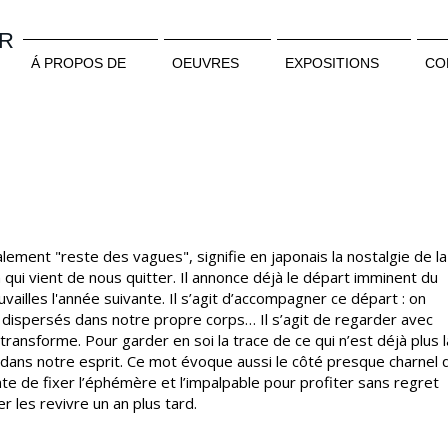
ER
Á PROPOS DE
OEUVRES
EXPOSITIONS
CO
alement "reste des vagues", signifie en japonais la nostalgie de la
 qui vient de nous quitter. Il annonce déjà le départ imminent du
uvailles l'année suivante. Il s’agit d’accompagner ce départ : on
t dispersés dans notre propre corps… Il s’agit de regarder avec
ransforme. Pour garder en soi la trace de ce qui n’est déjà plus l
 dans notre esprit. Ce mot évoque aussi le côté presque charnel 
ente de fixer l’éphémère et l’impalpable pour profiter sans regret
r les revivre un an plus tard.