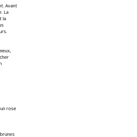
t. Avant
e. La
t la
us
urs.
nieux,
ucher
n
’un rose
 brunes