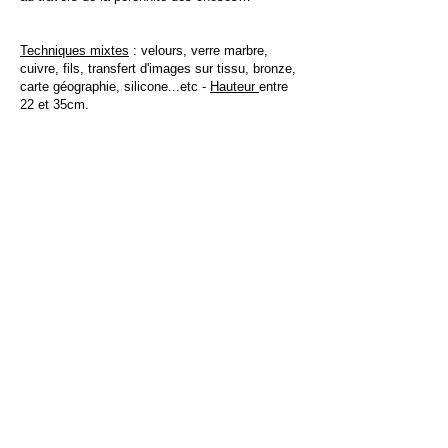
Techniques mixtes
: velours, verre marbre,
cuivre, fils, transfert d'images sur tissu, bronze,
carte géographie, silicone...etc -
Hauteur
entre
22 et 35cm.
Reliquaire n°1, 2013